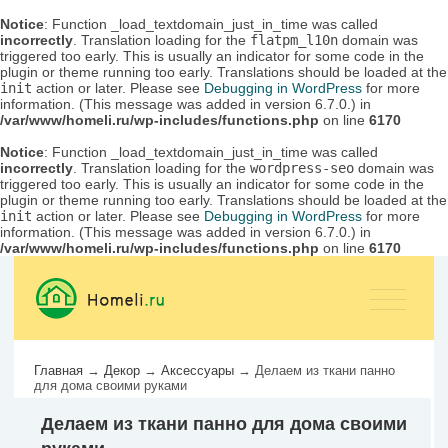
Notice
: Function _load_textdomain_just_in_time was called
incorrectly
. Translation loading for the
flatpm_l10n
domain was
triggered too early. This is usually an indicator for some code in the
plugin or theme running too early. Translations should be loaded at the
init
action or later. Please see
Debugging in WordPress
for more
information. (This message was added in version 6.7.0.) in
/var/www/homeli.ru/wp-includes/functions.php
on line
6170
Notice
: Function _load_textdomain_just_in_time was called
incorrectly
. Translation loading for the
wordpress-seo
domain was
triggered too early. This is usually an indicator for some code in the
plugin or theme running too early. Translations should be loaded at the
init
action or later. Please see
Debugging in WordPress
for more
information. (This message was added in version 6.7.0.) in
/var/www/homeli.ru/wp-includes/functions.php
on line
6170
Главная
→
Декор
→
Аксессуары
→
Делаем из ткани панно
для дома своими руками
Делаем из ткани панно для дома своими