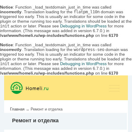
Notice
: Function _load_textdomain_just_in_time was called
incorrectly
. Translation loading for the
flatpm_l10n
domain was
triggered too early. This is usually an indicator for some code in the
plugin or theme running too early. Translations should be loaded at the
init
action or later. Please see
Debugging in WordPress
for more
information. (This message was added in version 6.7.0.) in
/var/www/homeli.ru/wp-includes/functions.php
on line
6170
Notice
: Function _load_textdomain_just_in_time was called
incorrectly
. Translation loading for the
wordpress-seo
domain was
triggered too early. This is usually an indicator for some code in the
plugin or theme running too early. Translations should be loaded at the
init
action or later. Please see
Debugging in WordPress
for more
information. (This message was added in version 6.7.0.) in
/var/www/homeli.ru/wp-includes/functions.php
on line
6170
Главная
→
Ремонт и отделка
Ремонт и отделка