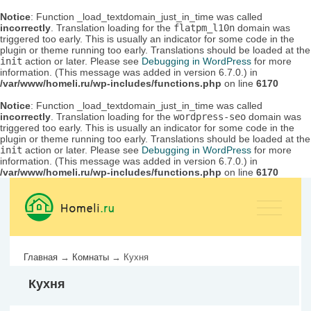
Notice
: Function _load_textdomain_just_in_time was called
incorrectly
. Translation loading for the
flatpm_l10n
domain was
triggered too early. This is usually an indicator for some code in the
plugin or theme running too early. Translations should be loaded at the
init
action or later. Please see
Debugging in WordPress
for more
information. (This message was added in version 6.7.0.) in
/var/www/homeli.ru/wp-includes/functions.php
on line
6170
Notice
: Function _load_textdomain_just_in_time was called
incorrectly
. Translation loading for the
wordpress-seo
domain was
triggered too early. This is usually an indicator for some code in the
plugin or theme running too early. Translations should be loaded at the
init
action or later. Please see
Debugging in WordPress
for more
information. (This message was added in version 6.7.0.) in
/var/www/homeli.ru/wp-includes/functions.php
on line
6170
Главная
→
Комнаты
→
Кухня
Кухня