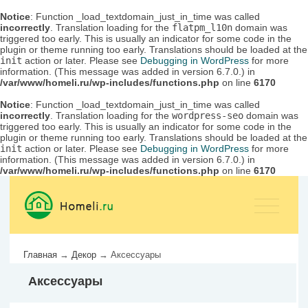
Notice
: Function _load_textdomain_just_in_time was called
incorrectly
. Translation loading for the
flatpm_l10n
domain was
triggered too early. This is usually an indicator for some code in the
plugin or theme running too early. Translations should be loaded at the
init
action or later. Please see
Debugging in WordPress
for more
information. (This message was added in version 6.7.0.) in
/var/www/homeli.ru/wp-includes/functions.php
on line
6170
Notice
: Function _load_textdomain_just_in_time was called
incorrectly
. Translation loading for the
wordpress-seo
domain was
triggered too early. This is usually an indicator for some code in the
plugin or theme running too early. Translations should be loaded at the
init
action or later. Please see
Debugging in WordPress
for more
information. (This message was added in version 6.7.0.) in
/var/www/homeli.ru/wp-includes/functions.php
on line
6170
Главная
→
Декор
→
Аксессуары
Аксессуары