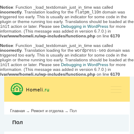
Notice
: Function _load_textdomain_just_in_time was called
incorrectly
. Translation loading for the
flatpm_l10n
domain was
triggered too early. This is usually an indicator for some code in the
plugin or theme running too early. Translations should be loaded at the
init
action or later. Please see
Debugging in WordPress
for more
information. (This message was added in version 6.7.0.) in
/var/www/homeli.ru/wp-includes/functions.php
on line
6170
Notice
: Function _load_textdomain_just_in_time was called
incorrectly
. Translation loading for the
wordpress-seo
domain was
triggered too early. This is usually an indicator for some code in the
plugin or theme running too early. Translations should be loaded at the
init
action or later. Please see
Debugging in WordPress
for more
information. (This message was added in version 6.7.0.) in
/var/www/homeli.ru/wp-includes/functions.php
on line
6170
Главная
→
Ремонт и отделка
→
Пол
Пол