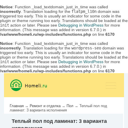
Notice
: Function _load_textdomain_just_in_time was called
incorrectly
. Translation loading for the
flatpm_l10n
domain was
triggered too early. This is usually an indicator for some code in the
plugin or theme running too early. Translations should be loaded at the
init
action or later. Please see
Debugging in WordPress
for more
information. (This message was added in version 6.7.0.) in
/var/www/homeli.ru/wp-includes/functions.php
on line
6170
Notice
: Function _load_textdomain_just_in_time was called
incorrectly
. Translation loading for the
wordpress-seo
domain was
triggered too early. This is usually an indicator for some code in the
plugin or theme running too early. Translations should be loaded at the
init
action or later. Please see
Debugging in WordPress
for more
information. (This message was added in version 6.7.0.) in
/var/www/homeli.ru/wp-includes/functions.php
on line
6170
Главная
→
Ремонт и отделка
→
Пол
→
Теплый пол под
ламинат: 3 варианта исполнения
Теплый пол под ламинат: 3 варианта