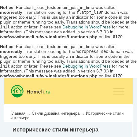
Notice
: Function _load_textdomain_just_in_time was called
incorrectly
. Translation loading for the
flatpm_l10n
domain was
triggered too early. This is usually an indicator for some code in the
plugin or theme running too early. Translations should be loaded at the
init
action or later. Please see
Debugging in WordPress
for more
information. (This message was added in version 6.7.0.) in
/var/www/homeli.ru/wp-includes/functions.php
on line
6170
Notice
: Function _load_textdomain_just_in_time was called
incorrectly
. Translation loading for the
wordpress-seo
domain was
triggered too early. This is usually an indicator for some code in the
plugin or theme running too early. Translations should be loaded at the
init
action or later. Please see
Debugging in WordPress
for more
information. (This message was added in version 6.7.0.) in
/var/www/homeli.ru/wp-includes/functions.php
on line
6170
Главная
→
Стили дизайна интерьера
→
Исторические стили
интерьера
Исторические стили интерьера