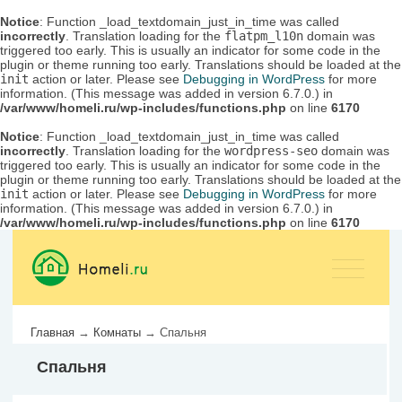
Notice
: Function _load_textdomain_just_in_time was called
incorrectly
. Translation loading for the
flatpm_l10n
domain was
triggered too early. This is usually an indicator for some code in the
plugin or theme running too early. Translations should be loaded at the
init
action or later. Please see
Debugging in WordPress
for more
information. (This message was added in version 6.7.0.) in
/var/www/homeli.ru/wp-includes/functions.php
on line
6170
Notice
: Function _load_textdomain_just_in_time was called
incorrectly
. Translation loading for the
wordpress-seo
domain was
triggered too early. This is usually an indicator for some code in the
plugin or theme running too early. Translations should be loaded at the
init
action or later. Please see
Debugging in WordPress
for more
information. (This message was added in version 6.7.0.) in
/var/www/homeli.ru/wp-includes/functions.php
on line
6170
Главная
→
Комнаты
→
Спальня
Спальня