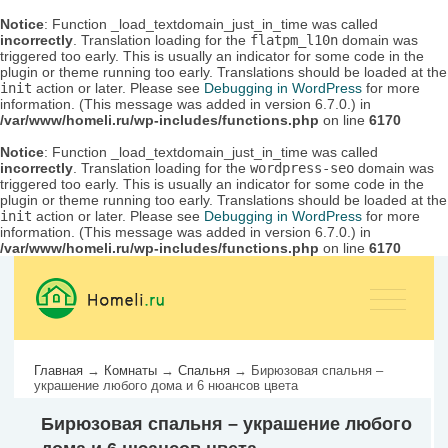
Notice
: Function _load_textdomain_just_in_time was called
incorrectly
. Translation loading for the
flatpm_l10n
domain was
triggered too early. This is usually an indicator for some code in the
plugin or theme running too early. Translations should be loaded at the
init
action or later. Please see
Debugging in WordPress
for more
information. (This message was added in version 6.7.0.) in
/var/www/homeli.ru/wp-includes/functions.php
on line
6170
Notice
: Function _load_textdomain_just_in_time was called
incorrectly
. Translation loading for the
wordpress-seo
domain was
triggered too early. This is usually an indicator for some code in the
plugin or theme running too early. Translations should be loaded at the
init
action or later. Please see
Debugging in WordPress
for more
information. (This message was added in version 6.7.0.) in
/var/www/homeli.ru/wp-includes/functions.php
on line
6170
Главная
→
Комнаты
→
Спальня
→
Бирюзовая спальня –
украшение любого дома и 6 нюансов цвета
Бирюзовая спальня – украшение любого