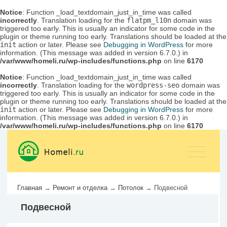
Notice
: Function _load_textdomain_just_in_time was called
incorrectly
. Translation loading for the
flatpm_l10n
domain was
triggered too early. This is usually an indicator for some code in the
plugin or theme running too early. Translations should be loaded at the
init
action or later. Please see
Debugging in WordPress
for more
information. (This message was added in version 6.7.0.) in
/var/www/homeli.ru/wp-includes/functions.php
on line
6170
Notice
: Function _load_textdomain_just_in_time was called
incorrectly
. Translation loading for the
wordpress-seo
domain was
triggered too early. This is usually an indicator for some code in the
plugin or theme running too early. Translations should be loaded at the
init
action or later. Please see
Debugging in WordPress
for more
information. (This message was added in version 6.7.0.) in
/var/www/homeli.ru/wp-includes/functions.php
on line
6170
Главная
→
Ремонт и отделка
→
Потолок
→
Подвесной
Подвесной