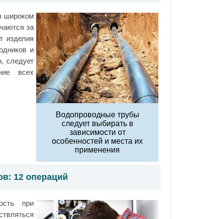
в широком
чаются за
т изделия
одников и
, следует
ние всех
Водопроводные трубы
следует выбирать в
зависимости от
особенностей и места их
применения
в: 12 операций
ость при
ствляться