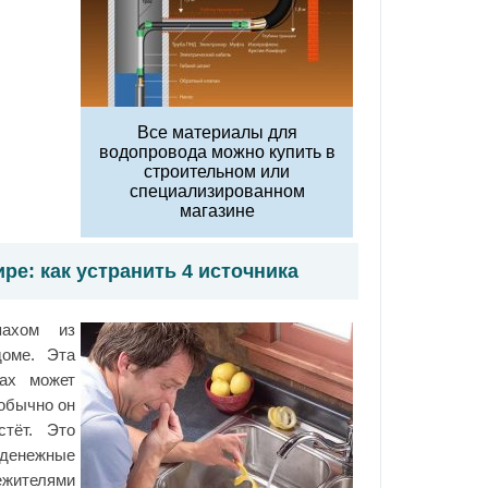
Все материалы для
водопровода можно купить в
строительном или
специализированном
магазине
ре: как устранить 4 источника
пахом из
доме. Эта
пах может
 обычно он
стёт. Это
денежные
ежителями