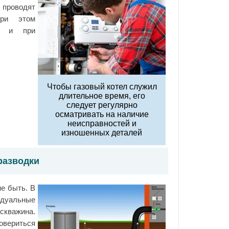
проводят
При этом
ей и при
Чтобы газовый котел служил
длительное время, его
следует регулярно
осматривать на наличие
неисправностей и
изношенных деталей
разводки
е быть. В
дуальные
скважина.
овериться