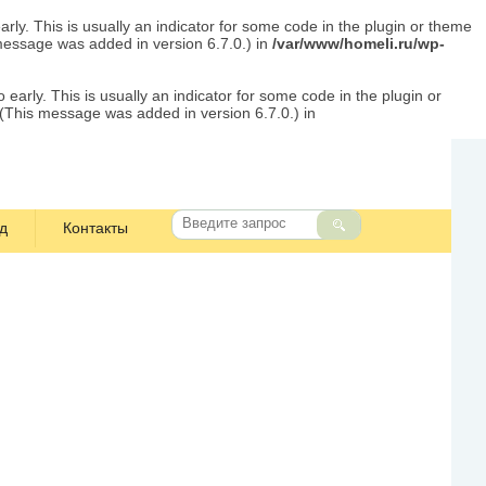
rly. This is usually an indicator for some code in the plugin or theme
message was added in version 6.7.0.) in
/var/www/homeli.ru/wp-
early. This is usually an indicator for some code in the plugin or
 (This message was added in version 6.7.0.) in
д
Контакты