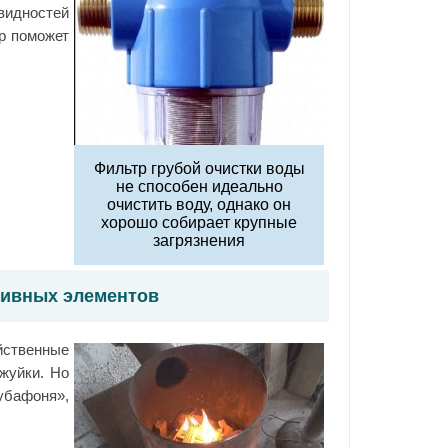
видностей
р поможет
Фильтр грубой очистки воды
не способен идеально
очистить воду, однако он
хорошо собирает крупные
загрязнения
тивных элементов
яйственные
жуйки. Но
убафоня»,