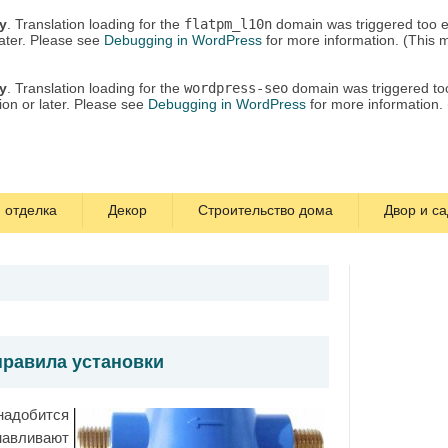
ly
. Translation loading for the
flatpm_l10n
domain was triggered too ea
later. Please see
Debugging in WordPress
for more information. (This 
ly
. Translation loading for the
wordpress-seo
domain was triggered too 
ion or later. Please see
Debugging in WordPress
for more information.
 отделка
Декор
Строительство дома
Двор и са
правила установки
надобится
навливают