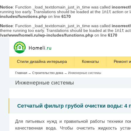
Notice
: Function _load_textdomain_just_in_time was called
incorrect
running too early. Translations should be loaded at the
init
action or 
includes/functions.php
on line
6170
Notice
: Function _load_textdomain_just_in_time was called
incorrect
theme running too early. Translations should be loaded at the
init
act
/var/www/homeli.ru/wp-includes/functions.php
on line
6170
Стили дизайна интерьера
Комнаты
Ремонт и
Главная
→
Строительство дома
→
Инженерные системы
Инженерные системы
Сетчатый фильтр грубой очистки воды: 4 
Для питьевых нужд и правильной работы техники по
качественная вода. Чтобы очистить жидкость уста