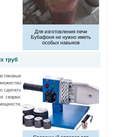
Для изготовления печи
Бубафоня не нужно иметь
особых навыков
х труб
астиковые
 множество
о сделать
я сварки.
щности,