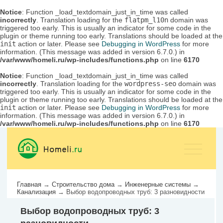
Notice
: Function _load_textdomain_just_in_time was called
incorrectly
. Translation loading for the
flatpm_l10n
domain was
triggered too early. This is usually an indicator for some code in the
plugin or theme running too early. Translations should be loaded at the
init
action or later. Please see
Debugging in WordPress
for more
information. (This message was added in version 6.7.0.) in
/var/www/homeli.ru/wp-includes/functions.php
on line
6170
Notice
: Function _load_textdomain_just_in_time was called
incorrectly
. Translation loading for the
wordpress-seo
domain was
triggered too early. This is usually an indicator for some code in the
plugin or theme running too early. Translations should be loaded at the
init
action or later. Please see
Debugging in WordPress
for more
information. (This message was added in version 6.7.0.) in
/var/www/homeli.ru/wp-includes/functions.php
on line
6170
Главная
→
Строительство дома
→
Инженерные системы
→
Канализация
→
Выбор водопроводных труб: 3 разновидности
Выбор водопроводных труб: 3