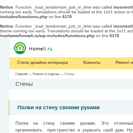
Notice
: Function _load_textdomain_just_in_time was called
incorrect
running too early. Translations should be loaded at the
init
action or 
includes/functions.php
on line
6170
Notice
: Function _load_textdomain_just_in_time was called
incorrect
theme running too early. Translations should be loaded at the
init
act
/var/www/homeli.ru/wp-includes/functions.php
on line
6170
Стили дизайна интерьера
Комнаты
Ремонт и
Главная
→
Ремонт и отделка
→
Стены
Стены
Полки на стену своими руками
Полки на стену своими руками. Это отличны
организовать пространство и украсить свой дом. Н