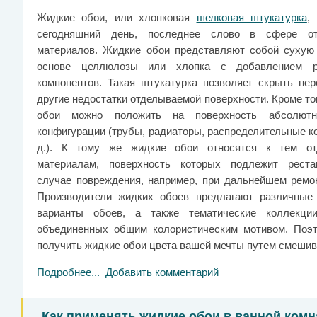
Жидкие обои, или хлопковая
шелковая штукатурка
,
сегодняшний день, последнее слово в сфере от
материалов. Жидкие обои представляют собой сухую
основе целлюлозы или хлопка с добавлением р
компонентов. Такая штукатурка позволяет скрыть нер
другие недостатки отделываемой поверхности. Кроме то
обои можно положить на поверхность абсолют
конфигурации (трубы, радиаторы, распределительные ко
д.). К тому же жидкие обои относятся к тем от
материалам, поверхность которых подлежит рест
случае повреждения, например, при дальнейшем ремонт
Производители жидких обоев предлагают различные
варианты обоев, а также тематические коллекци
объединенных общим колористическим мотивом. Поэт
получить жидкие обои цвета вашей мечты путем смешива
Подробнее...
Добавить комментарий
Как применять жидкие обои в ванной комн