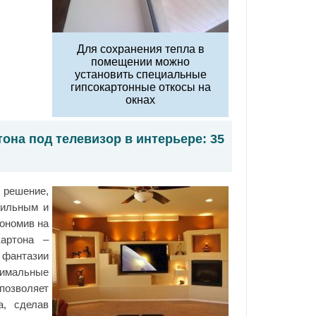
Для сохранения тепла в
помещении можно
установить специальные
гипсокартонные откосы на
окнах
она под телевизор в интерьере: 35
 решение,
тильным и
ономив на
картона –
 фантазии
нимальные
озволяет
а, сделав