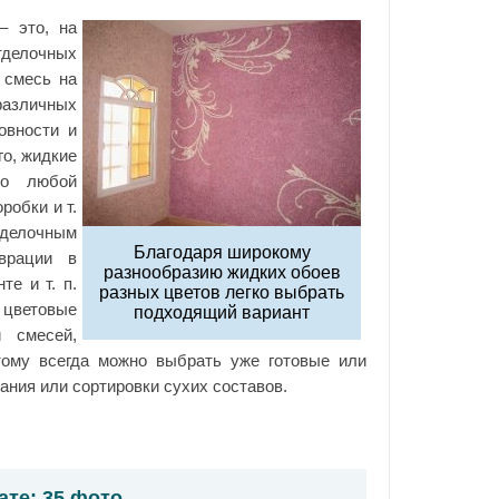
 – это, на
делочных
 смесь на
азличных
овности и
го, жидкие
но любой
робки и т.
делочным
Благодаря широкому
аврации в
разнообразию жидких обоев
е и т. п.
разных цветов легко выбрать
 цветовые
подходящий вариант
и смесей,
ому всегда можно выбрать уже готовые или
ния или сортировки сухих составов.
ате: 35 фото