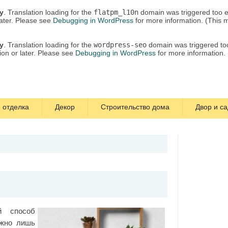
ly
. Translation loading for the
flatpm_l10n
domain was triggered too ea
later. Please see
Debugging in WordPress
for more information. (This 
ly
. Translation loading for the
wordpress-seo
domain was triggered too 
ion or later. Please see
Debugging in WordPress
for more information.
 отделка
Декор
Строительство дома
Двор и са
й способ
ужно лишь