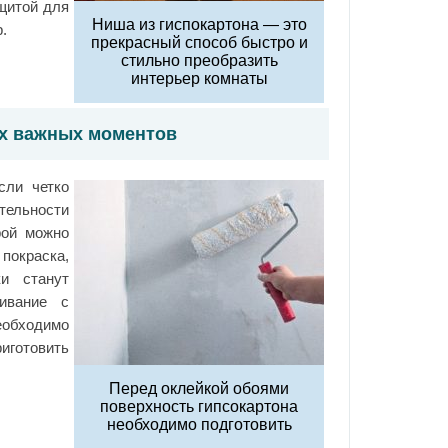
щитой для
Ниша из гиспокартона — это
.
прекрасный способ быстро и
стильно преобразить
интерьер комнаты
ых важных моментов
сли четко
ятельности
рой можно
покраска,
и станут
ивание с
еобходимо
иготовить
Перед оклейкой обоями
поверхность гипсокартона
необходимо подготовить