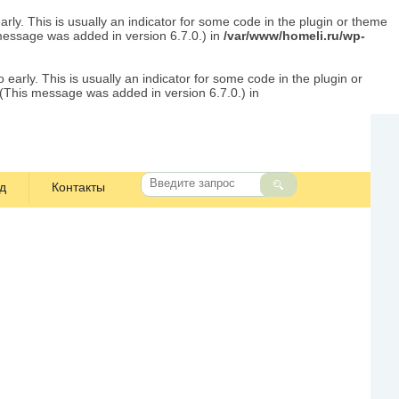
rly. This is usually an indicator for some code in the plugin or theme
message was added in version 6.7.0.) in
/var/www/homeli.ru/wp-
early. This is usually an indicator for some code in the plugin or
 (This message was added in version 6.7.0.) in
д
Контакты