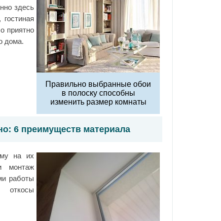
нно здесь
, гостиная
о приятно
о дома.
Правильно выбранные обои
в полоску способны
изменить размер комнаты
но: 6 преимуществ материала
ому на их
ти монтаж
ми работы
ь откосы