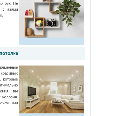
х рук. Не
с с азами
ок.
потолке
временные
красивых
, которые
птимально
щения вы
 условия.
очечными