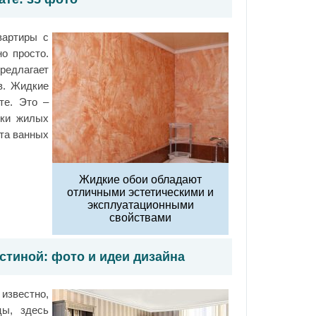
вартиры с
о просто.
едлагает
в. Жидкие
те. Это –
лки жилых
та ванных
Жидкие обои обладают
отличными эстетическими и
эксплуатационными
свойствами
стиной: фото и идеи дизайна
известно,
цы, здесь