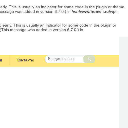
rly. This is usually an indicator for some code in the plugin or theme
message was added in version 6.7.0.) in
/var/www/homeli.ru/wp-
early. This is usually an indicator for some code in the plugin or
 (This message was added in version 6.7.0.) in
д
Контакты