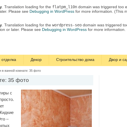
ly
. Translation loading for the
flatpm_l10n
domain was triggered too ea
later. Please see
Debugging in WordPress
for more information. (This 
ly
. Translation loading for the
wordpress-seo
domain was triggered too 
ion or later. Please see
Debugging in WordPress
for more information.
 отделка
Декор
Строительство дома
Двор и са
и в ванной комнате: 35 фото
те: 35 фото
тиры с
просто.
ет
 Жидкие
Это –
жилых