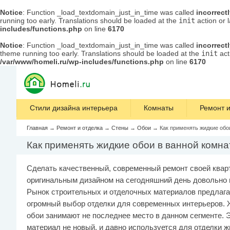
Notice
: Function _load_textdomain_just_in_time was called
incorrect
running too early. Translations should be loaded at the
init
action or 
includes/functions.php
on line
6170
Notice
: Function _load_textdomain_just_in_time was called
incorrect
theme running too early. Translations should be loaded at the
init
act
/var/www/homeli.ru/wp-includes/functions.php
on line
6170
Стили дизайна интерьера
Комнаты
Ремонт и
Главная
→
Ремонт и отделка
→
Стены
→
Обои
→
Как применять жидкие обо
Как применять жидкие обои в ванной комна
Сделать качественный, современный ремонт своей квар
оригинальным дизайном на сегодняшний день довольно 
Рынок строительных и отделочных материалов предлага
огромный выбор отделки для современных интерьеров.
обои занимают не последнее место в данном сегменте. 
материал не новый, и давно используется для отделки 