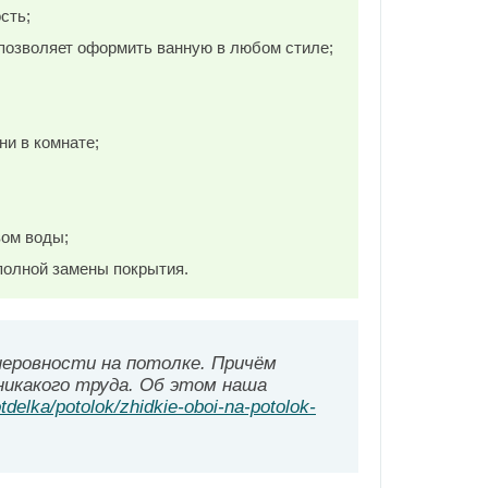
сть;
 позволяет оформить ванную в любом стиле;
ни в комнате;
вом воды;
полной замены покрытия.
еровности на потолке. Причём
никакого труда. Об этом наша
otdelka/potolok/zhidkie-oboi-na-potolok-