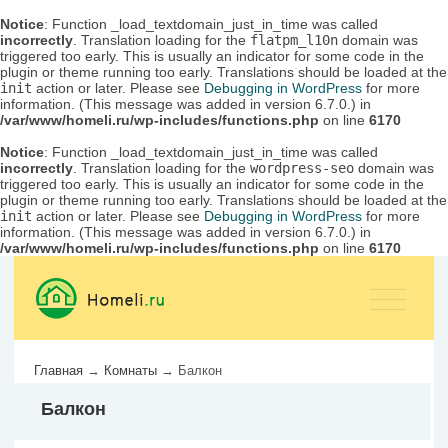
Notice
: Function _load_textdomain_just_in_time was called
incorrectly
. Translation loading for the
flatpm_l10n
domain was
triggered too early. This is usually an indicator for some code in the
plugin or theme running too early. Translations should be loaded at the
init
action or later. Please see
Debugging in WordPress
for more
information. (This message was added in version 6.7.0.) in
/var/www/homeli.ru/wp-includes/functions.php
on line
6170
Notice
: Function _load_textdomain_just_in_time was called
incorrectly
. Translation loading for the
wordpress-seo
domain was
triggered too early. This is usually an indicator for some code in the
plugin or theme running too early. Translations should be loaded at the
init
action or later. Please see
Debugging in WordPress
for more
information. (This message was added in version 6.7.0.) in
/var/www/homeli.ru/wp-includes/functions.php
on line
6170
Главная
→
Комнаты
→
Балкон
Балкон