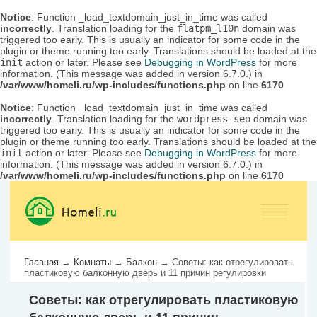
Notice
: Function _load_textdomain_just_in_time was called
incorrectly
. Translation loading for the
flatpm_l10n
domain was
triggered too early. This is usually an indicator for some code in the
plugin or theme running too early. Translations should be loaded at the
init
action or later. Please see
Debugging in WordPress
for more
information. (This message was added in version 6.7.0.) in
/var/www/homeli.ru/wp-includes/functions.php
on line
6170
Notice
: Function _load_textdomain_just_in_time was called
incorrectly
. Translation loading for the
wordpress-seo
domain was
triggered too early. This is usually an indicator for some code in the
plugin or theme running too early. Translations should be loaded at the
init
action or later. Please see
Debugging in WordPress
for more
information. (This message was added in version 6.7.0.) in
/var/www/homeli.ru/wp-includes/functions.php
on line
6170
Главная
→
Комнаты
→
Балкон
→
Советы: как отрегулировать
пластиковую балконную дверь и 11 причин регулировки
Советы: как отрегулировать пластиковую