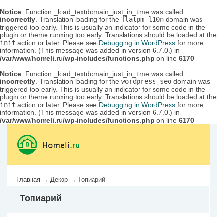
Notice
: Function _load_textdomain_just_in_time was called
incorrectly
. Translation loading for the
flatpm_l10n
domain was
triggered too early. This is usually an indicator for some code in the
plugin or theme running too early. Translations should be loaded at the
init
action or later. Please see
Debugging in WordPress
for more
information. (This message was added in version 6.7.0.) in
/var/www/homeli.ru/wp-includes/functions.php
on line
6170
Notice
: Function _load_textdomain_just_in_time was called
incorrectly
. Translation loading for the
wordpress-seo
domain was
triggered too early. This is usually an indicator for some code in the
plugin or theme running too early. Translations should be loaded at the
init
action or later. Please see
Debugging in WordPress
for more
information. (This message was added in version 6.7.0.) in
/var/www/homeli.ru/wp-includes/functions.php
on line
6170
Главная
→
Декор
→
Топиарий
Топиарий