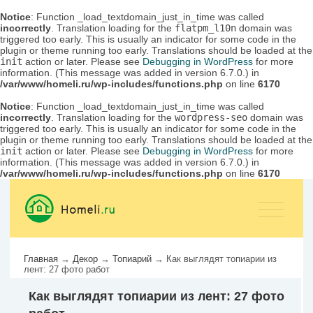
Notice
: Function _load_textdomain_just_in_time was called
incorrectly
. Translation loading for the
flatpm_l10n
domain was
triggered too early. This is usually an indicator for some code in the
plugin or theme running too early. Translations should be loaded at the
init
action or later. Please see
Debugging in WordPress
for more
information. (This message was added in version 6.7.0.) in
/var/www/homeli.ru/wp-includes/functions.php
on line
6170
Notice
: Function _load_textdomain_just_in_time was called
incorrectly
. Translation loading for the
wordpress-seo
domain was
triggered too early. This is usually an indicator for some code in the
plugin or theme running too early. Translations should be loaded at the
init
action or later. Please see
Debugging in WordPress
for more
information. (This message was added in version 6.7.0.) in
/var/www/homeli.ru/wp-includes/functions.php
on line
6170
Главная
→
Декор
→
Топиарий
→
Как выглядят топиарии из
лент: 27 фото работ
Как выглядят топиарии из лент: 27 фото