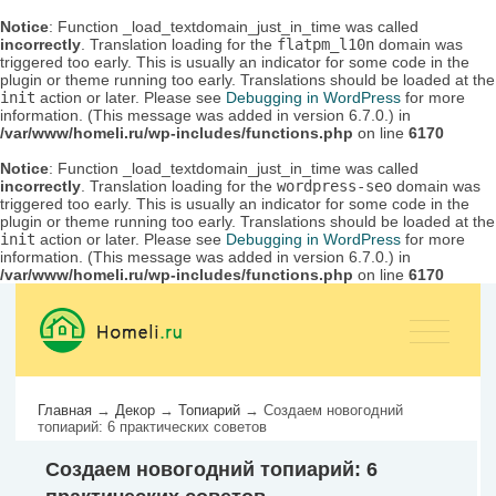
Notice
: Function _load_textdomain_just_in_time was called
incorrectly
. Translation loading for the
flatpm_l10n
domain was
triggered too early. This is usually an indicator for some code in the
plugin or theme running too early. Translations should be loaded at the
init
action or later. Please see
Debugging in WordPress
for more
information. (This message was added in version 6.7.0.) in
/var/www/homeli.ru/wp-includes/functions.php
on line
6170
Notice
: Function _load_textdomain_just_in_time was called
incorrectly
. Translation loading for the
wordpress-seo
domain was
triggered too early. This is usually an indicator for some code in the
plugin or theme running too early. Translations should be loaded at the
init
action or later. Please see
Debugging in WordPress
for more
information. (This message was added in version 6.7.0.) in
/var/www/homeli.ru/wp-includes/functions.php
on line
6170
Главная
→
Декор
→
Топиарий
→
Создаем новогодний
топиарий: 6 практических советов
Создаем новогодний топиарий: 6