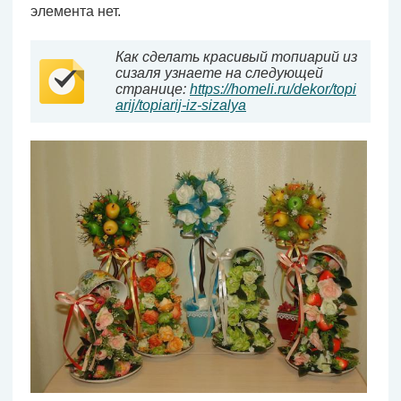
элемента нет.
Как сделать красивый топиарий из
сизаля узнаете на следующей
странице:
https://homeli.ru/dekor/topi
arij/topiarij-iz-sizalya