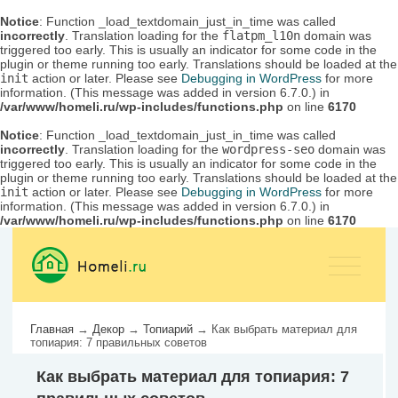
Notice
: Function _load_textdomain_just_in_time was called
incorrectly
. Translation loading for the
flatpm_l10n
domain was
triggered too early. This is usually an indicator for some code in the
plugin or theme running too early. Translations should be loaded at the
init
action or later. Please see
Debugging in WordPress
for more
information. (This message was added in version 6.7.0.) in
/var/www/homeli.ru/wp-includes/functions.php
on line
6170
Notice
: Function _load_textdomain_just_in_time was called
incorrectly
. Translation loading for the
wordpress-seo
domain was
triggered too early. This is usually an indicator for some code in the
plugin or theme running too early. Translations should be loaded at the
init
action or later. Please see
Debugging in WordPress
for more
information. (This message was added in version 6.7.0.) in
/var/www/homeli.ru/wp-includes/functions.php
on line
6170
Главная
→
Декор
→
Топиарий
→
Как выбрать материал для
топиария: 7 правильных советов
Как выбрать материал для топиария: 7