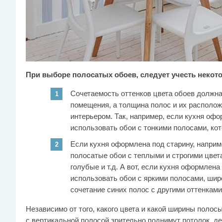
При выборе полосатых обоев, следует учесть неко
Сочетаемость оттенков цвета обоев должна
помещения, а толщина полос и их располо
интерьером. Так, например, если кухня оф
использовать обои с тонкими полосами, кот
Если кухня оформлена под старину, наприме
полосатые обои с теплыми и строгими цвет
голубые и т.д. А вот, если кухня оформлена 
использовать обои с яркими полосами, ши
сочетание синих полос с другими оттенками
Независимо от того, какого цвета и какой ширины полосы
с вертикальной полосой зрительно поднимут потолок, д