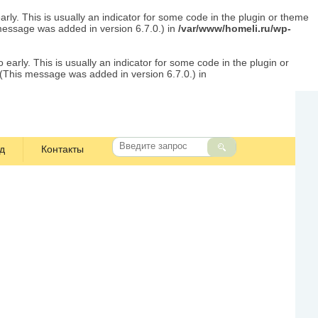
rly. This is usually an indicator for some code in the plugin or theme
message was added in version 6.7.0.) in
/var/www/homeli.ru/wp-
early. This is usually an indicator for some code in the plugin or
 (This message was added in version 6.7.0.) in
д
Контакты