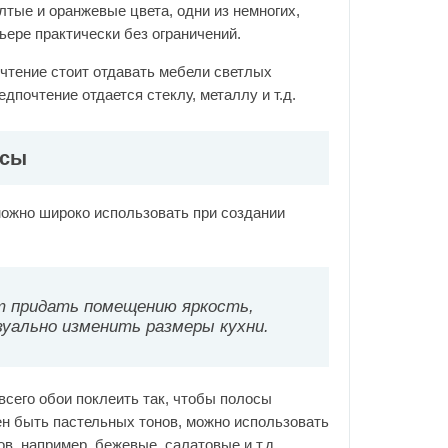
тые и оранжевые цвета, одни из немногих,
ьере практически без ограничений.
чтение стоит отдавать мебели светлых
едпочтение отдается стеклу, металлу и т.д.
нсы
можно широко использовать при создании
т придать помещению яркость,
зуально изменить размеры кухни.
всего обои поклеить так, чтобы полосы
ен быть пастельных тонов, можно использовать
в, например, бежевые, салатовые и т.д.