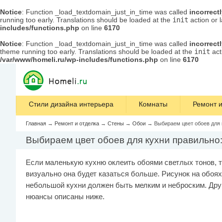
Notice
: Function _load_textdomain_just_in_time was called
incorrect
running too early. Translations should be loaded at the
init
action or 
includes/functions.php
on line
6170
Notice
: Function _load_textdomain_just_in_time was called
incorrect
theme running too early. Translations should be loaded at the
init
act
/var/www/homeli.ru/wp-includes/functions.php
on line
6170
Стили дизайна интерьера
Комнаты
Ремонт и
Главная
→
Ремонт и отделка
→
Стены
→
Обои
→
Выбираем цвет обоев для 
Выбираем цвет обоев для кухни правильно
Если маленькую кухню оклеить обоями светлых тонов, 
визуально она будет казаться больше. Рисунок на обоя
небольшой кухни должен быть мелким и неброским. Дру
нюансы описаны ниже.