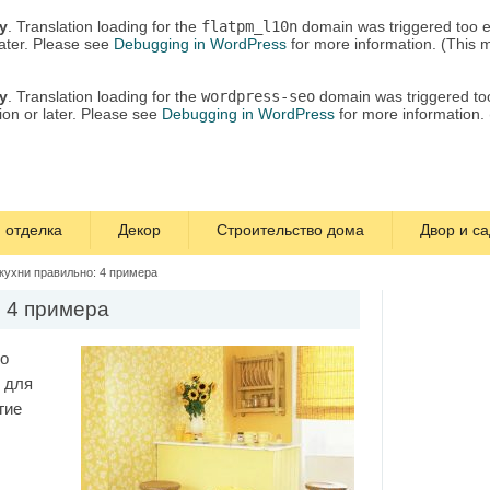
ly
. Translation loading for the
flatpm_l10n
domain was triggered too ea
later. Please see
Debugging in WordPress
for more information. (This 
ly
. Translation loading for the
wordpress-seo
domain was triggered too 
ion or later. Please see
Debugging in WordPress
for more information.
 отделка
Декор
Строительство дома
Двор и са
кухни правильно: 4 примера
: 4 примера
то
х для
гие