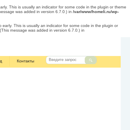
rly. This is usually an indicator for some code in the plugin or theme
message was added in version 6.7.0.) in
/var/www/homeli.ru/wp-
early. This is usually an indicator for some code in the plugin or
 (This message was added in version 6.7.0.) in
д
Контакты