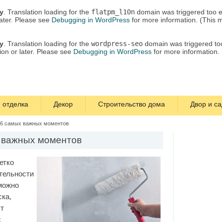
ly
. Translation loading for the
flatpm_l10n
domain was triggered too ea
later. Please see
Debugging in WordPress
for more information. (This 
ly
. Translation loading for the
wordpress-seo
domain was triggered too 
ion or later. Please see
Debugging in WordPress
for more information.
 отделка
Декор
Строительство дома
Двор и са
: 6 самых важных моментов
х важных моментов
етко
ятельности
можно
ска,
ут
с