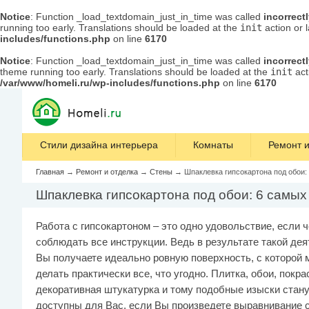
Notice
: Function _load_textdomain_just_in_time was called
incorrect
running too early. Translations should be loaded at the
init
action or 
includes/functions.php
on line
6170
Notice
: Function _load_textdomain_just_in_time was called
incorrect
theme running too early. Translations should be loaded at the
init
act
/var/www/homeli.ru/wp-includes/functions.php
on line
6170
Стили дизайна интерьера
Комнаты
Ремонт и
Главная
→
Ремонт и отделка
→
Стены
→
Шпаклевка гипсокартона под обои
Шпаклевка гипсокартона под обои: 6 самы
Работа с гипсокартоном – это одно удовольствие, если ч
соблюдать все инструкции. Ведь в результате такой де
Вы получаете идеально ровную поверхность, с которой 
делать практически все, что угодно. Плитка, обои, покра
декоративная штукатурка и тому подобные изыски стан
доступны для Вас, если Вы произведете выравнивание 