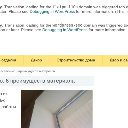
ly
. Translation loading for the
flatpm_l10n
domain was triggered too ea
later. Please see
Debugging in WordPress
for more information. (This 
ly
. Translation loading for the
wordpress-seo
domain was triggered too 
ion or later. Please see
Debugging in WordPress
for more information.
 отделка
Декор
Строительство дома
Двор и са
чественно: 6 преимуществ материала
но: 6 преимуществ материала
а их
таж
и работы