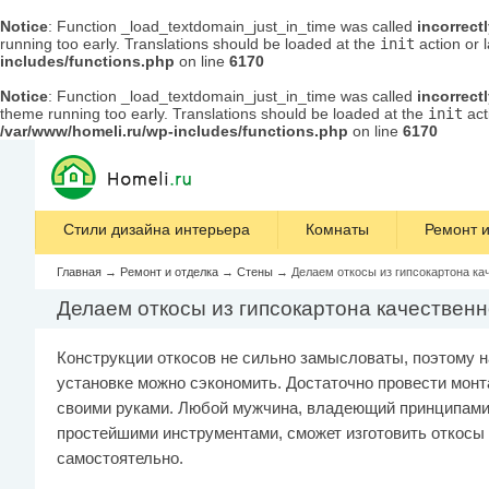
Notice
: Function _load_textdomain_just_in_time was called
incorrect
running too early. Translations should be loaded at the
init
action or 
includes/functions.php
on line
6170
Notice
: Function _load_textdomain_just_in_time was called
incorrect
theme running too early. Translations should be loaded at the
init
act
/var/www/homeli.ru/wp-includes/functions.php
on line
6170
Стили дизайна интерьера
Комнаты
Ремонт и
Главная
→
Ремонт и отделка
→
Стены
→
Делаем откосы из гипсокартона ка
Делаем откосы из гипсокартона качествен
Конструкции откосов не сильно замысловаты, поэтому н
установке можно сэкономить. Достаточно провести мон
своими руками. Любой мужчина, владеющий принципам
простейшими инструментами, сможет изготовить откосы
самостоятельно.