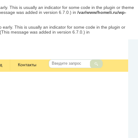
rly. This is usually an indicator for some code in the plugin or theme
message was added in version 6.7.0.) in
/var/www/homeli.ru/wp-
early. This is usually an indicator for some code in the plugin or
 (This message was added in version 6.7.0.) in
д
Контакты