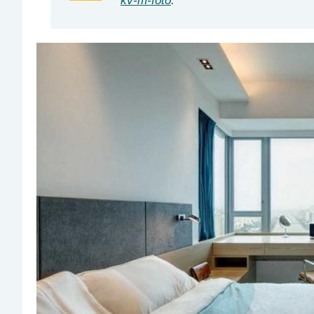
kv-m-foto
.