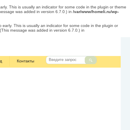
rly. This is usually an indicator for some code in the plugin or theme
message was added in version 6.7.0.) in
/var/www/homeli.ru/wp-
early. This is usually an indicator for some code in the plugin or
 (This message was added in version 6.7.0.) in
д
Контакты