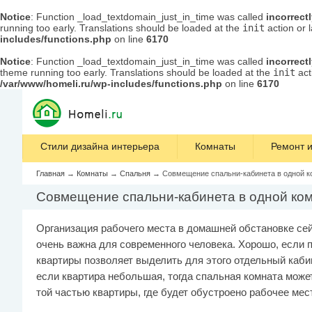
Notice
: Function _load_textdomain_just_in_time was called
incorrect
running too early. Translations should be loaded at the
init
action or 
includes/functions.php
on line
6170
Notice
: Function _load_textdomain_just_in_time was called
incorrect
theme running too early. Translations should be loaded at the
init
act
/var/www/homeli.ru/wp-includes/functions.php
on line
6170
Стили дизайна интерьера
Комнаты
Ремонт и
Главная
→
Комнаты
→
Спальня
→
Совмещение спальни-кабинета в одной к
Совмещение спальни-кабинета в одной ком
Организация рабочего места в домашней обстановке се
очень важна для современного человека. Хорошо, если
квартиры позволяет выделить для этого отдельный кабин
если квартира небольшая, тогда спальная комната може
той частью квартиры, где будет обустроено рабочее мес