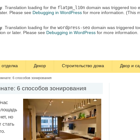
ly
. Translation loading for the
flatpm_l10n
domain was triggered too ea
later. Please see
Debugging in WordPress
for more information. (This 
ly
. Translation loading for the
wordpress-seo
domain was triggered too 
ion or later. Please see
Debugging in WordPress
for more information.
 отделка
Декор
Строительство дома
Двор и са
омнате: 6 способов зонирования
нате: 6 способов зонирования
йчас
 площадь
ет, но
т стать
то.