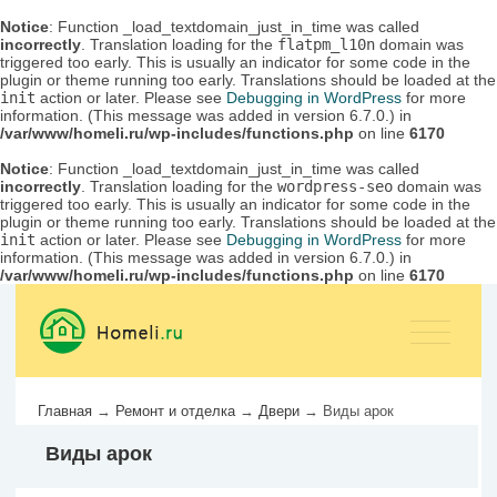
Notice
: Function _load_textdomain_just_in_time was called
incorrectly
. Translation loading for the
flatpm_l10n
domain was
triggered too early. This is usually an indicator for some code in the
plugin or theme running too early. Translations should be loaded at the
init
action or later. Please see
Debugging in WordPress
for more
information. (This message was added in version 6.7.0.) in
/var/www/homeli.ru/wp-includes/functions.php
on line
6170
Notice
: Function _load_textdomain_just_in_time was called
incorrectly
. Translation loading for the
wordpress-seo
domain was
triggered too early. This is usually an indicator for some code in the
plugin or theme running too early. Translations should be loaded at the
init
action or later. Please see
Debugging in WordPress
for more
information. (This message was added in version 6.7.0.) in
/var/www/homeli.ru/wp-includes/functions.php
on line
6170
Главная
→
Ремонт и отделка
→
Двери
→
Виды арок
Виды арок