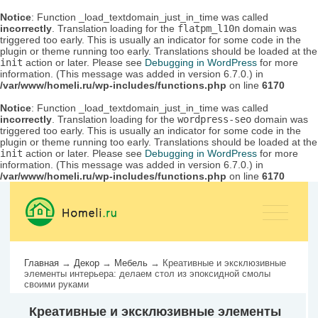
Notice
: Function _load_textdomain_just_in_time was called
incorrectly
. Translation loading for the
flatpm_l10n
domain was
triggered too early. This is usually an indicator for some code in the
plugin or theme running too early. Translations should be loaded at the
init
action or later. Please see
Debugging in WordPress
for more
information. (This message was added in version 6.7.0.) in
/var/www/homeli.ru/wp-includes/functions.php
on line
6170
Notice
: Function _load_textdomain_just_in_time was called
incorrectly
. Translation loading for the
wordpress-seo
domain was
triggered too early. This is usually an indicator for some code in the
plugin or theme running too early. Translations should be loaded at the
init
action or later. Please see
Debugging in WordPress
for more
information. (This message was added in version 6.7.0.) in
/var/www/homeli.ru/wp-includes/functions.php
on line
6170
Главная
→
Декор
→
Мебель
→
Креативные и эксклюзивные
элементы интерьера: делаем стол из эпоксидной смолы
своими руками
Креативные и эксклюзивные элементы