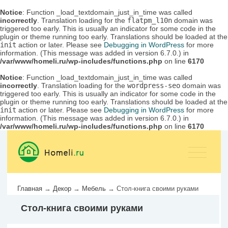
Notice
: Function _load_textdomain_just_in_time was called
incorrectly
. Translation loading for the
flatpm_l10n
domain was
triggered too early. This is usually an indicator for some code in the
plugin or theme running too early. Translations should be loaded at the
init
action or later. Please see
Debugging in WordPress
for more
information. (This message was added in version 6.7.0.) in
/var/www/homeli.ru/wp-includes/functions.php
on line
6170
Notice
: Function _load_textdomain_just_in_time was called
incorrectly
. Translation loading for the
wordpress-seo
domain was
triggered too early. This is usually an indicator for some code in the
plugin or theme running too early. Translations should be loaded at the
init
action or later. Please see
Debugging in WordPress
for more
information. (This message was added in version 6.7.0.) in
/var/www/homeli.ru/wp-includes/functions.php
on line
6170
Главная
→
Декор
→
Мебель
→
Стол-книга своими руками
Стол-книга своими руками