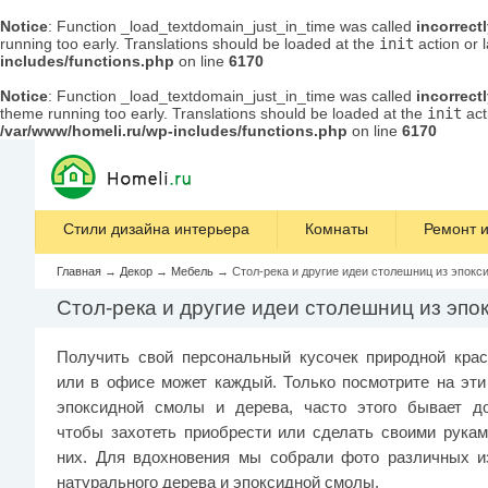
Notice
: Function _load_textdomain_just_in_time was called
incorrect
running too early. Translations should be loaded at the
init
action or 
includes/functions.php
on line
6170
Notice
: Function _load_textdomain_just_in_time was called
incorrect
theme running too early. Translations should be loaded at the
init
act
/var/www/homeli.ru/wp-includes/functions.php
on line
6170
Стили дизайна интерьера
Комнаты
Ремонт и
Главная
→
Декор
→
Мебель
→
Стол-река и другие идеи столешниц из эпокс
Стол-река и другие идеи столешниц из эпо
Получить свой персональный кусочек природной кра
или в офисе может каждый. Только посмотрите на эти
эпоксидной смолы и дерева, часто этого бывает до
чтобы захотеть приобрести или сделать своими рукам
них. Для вдохновения мы собрали фото различных и
натурального дерева и эпоксидной смолы.