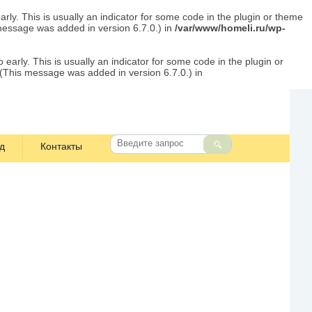
rly. This is usually an indicator for some code in the plugin or theme
message was added in version 6.7.0.) in
/var/www/homeli.ru/wp-
early. This is usually an indicator for some code in the plugin or
 (This message was added in version 6.7.0.) in
д
Контакты