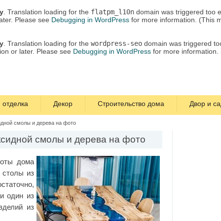
ly
. Translation loading for the
flatpm_l10n
domain was triggered too ea
later. Please see
Debugging in WordPress
for more information. (This 
ly
. Translation loading for the
wordpress-seo
domain was triggered too 
ion or later. Please see
Debugging in WordPress
for more information.
 отделка
Декор
Строительство дома
Двор и са
идной смолы и дерева на фото
ксидной смолы и дерева на фото
соты дома
 столы из
статочно,
и один из
зделий из