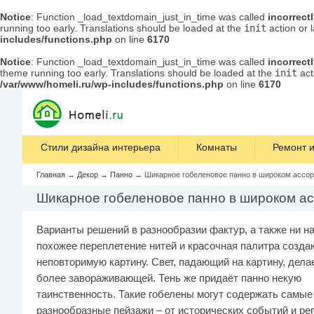
Notice
: Function _load_textdomain_just_in_time was called
incorrect
running too early. Translations should be loaded at the
init
action or 
includes/functions.php
on line
6170
Notice
: Function _load_textdomain_just_in_time was called
incorrect
theme running too early. Translations should be loaded at the
init
act
/var/www/homeli.ru/wp-includes/functions.php
on line
6170
Стили дизайна интерьера
Комнаты
Ремонт и
Главная
→
Декор
→
Панно
→
Шикарное гобеленовое панно в широком ассо
Шикарное гобеленовое панно в широком а
Варианты решений в разнообразии фактур, а также ни на
похожее переплетение нитей и красочная палитра созда
неповторимую картину. Свет, падающий на картину, дела
более завораживающей. Тень же придаёт панно некую
таинственность. Такие гобелены могут содержать самые
разнообразные пейзажи – от исторических событий и ре