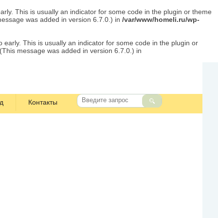
rly. This is usually an indicator for some code in the plugin or theme
message was added in version 6.7.0.) in
/var/www/homeli.ru/wp-
early. This is usually an indicator for some code in the plugin or
 (This message was added in version 6.7.0.) in
д
Контакты