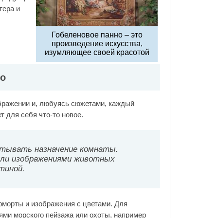
тера и
Гобеленовое панно – это
произведение искусства,
изумляющее своей красотой
но
бражении и, любуясь сюжетами, каждый
т для себя что-то новое.
итывать назначение комнаты.
или изображениями животных
тиной.
морты и изображения с цветами. Для
ями морского пейзажа или охоты, например