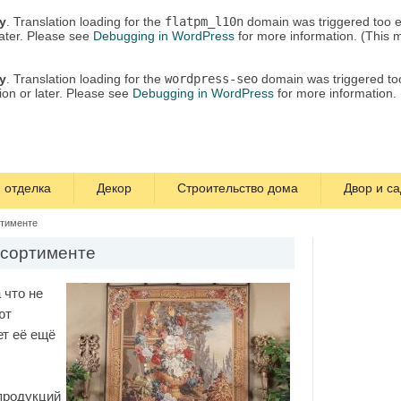
ly
. Translation loading for the
flatpm_l10n
domain was triggered too ea
later. Please see
Debugging in WordPress
for more information. (This 
ly
. Translation loading for the
wordpress-seo
domain was triggered too 
ion or later. Please see
Debugging in WordPress
for more information.
 отделка
Декор
Строительство дома
Двор и са
ртименте
ссортименте
 что не
ют
ет её ещё
продукций