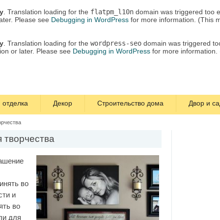
ly
. Translation loading for the
flatpm_l10n
domain was triggered too ea
later. Please see
Debugging in WordPress
for more information. (This 
ly
. Translation loading for the
wordpress-seo
domain was triggered too 
ion or later. Please see
Debugging in WordPress
for more information.
 отделка
Декор
Строительство дома
Двор и са
орчества
я творчества
рашение
инять во
сти и
ять во
ли для