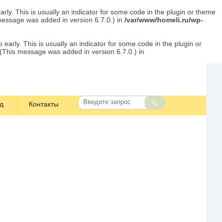
rly. This is usually an indicator for some code in the plugin or theme
message was added in version 6.7.0.) in
/var/www/homeli.ru/wp-
early. This is usually an indicator for some code in the plugin or
 (This message was added in version 6.7.0.) in
д
Контакты