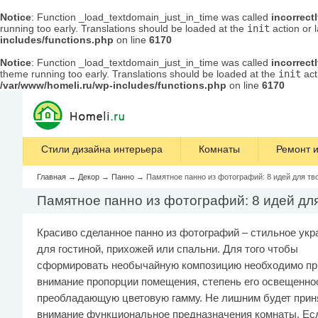
Notice
: Function _load_textdomain_just_in_time was called
incorrect
running too early. Translations should be loaded at the
init
action or 
includes/functions.php
on line
6170
Notice
: Function _load_textdomain_just_in_time was called
incorrect
theme running too early. Translations should be loaded at the
init
act
/var/www/homeli.ru/wp-includes/functions.php
on line
6170
Стили дизайна интерьера
Комнаты
Ремонт и
Главная
→
Декор
→
Панно
→
Памятное панно из фотографий: 8 идей для тв
Памятное панно из фотографий: 8 идей дл
Красиво сделанное панно из фотографий – стильное ук
для гостиной, прихожей или спальни. Для того чтобы
сформировать необычайную композицию необходимо пр
внимание пропорции помещения, степень его освещенно
преобладающую цветовую гамму. Не лишним будет прин
внимание функциональное предназначения комнаты. Ес