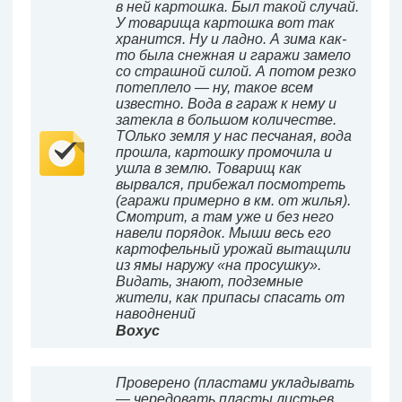
в ней картошка. Был такой случай.
У товарища картошка вот так
хранится. Ну и ладно. А зима как-
то была снежная и гаражи замело
со страшной силой. А потом резко
потеплело — ну, такое всем
известно. Вода в гараж к нему и
затекла в большом количестве.
ТОлько земля у нас песчаная, вода
прошла, картошку промочила и
ушла в землю. Товарищ как
вырвался, прибежал посмотреть
(гаражи примерно в км. от жилья).
Смотрит, а там уже и без него
навели порядок. Мыши весь его
картофельный урожай вытащили
из ямы наружу «на просушку».
Видать, знают, подземные
жители, как припасы спасать от
наводнений
Вохус
Проверено (пластами укладывать
— чередовать пласты листьев