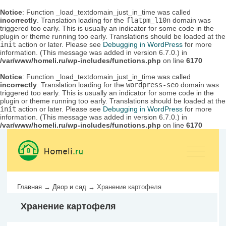
Notice
: Function _load_textdomain_just_in_time was called
incorrectly
. Translation loading for the
flatpm_l10n
domain was
triggered too early. This is usually an indicator for some code in the
plugin or theme running too early. Translations should be loaded at the
init
action or later. Please see
Debugging in WordPress
for more
information. (This message was added in version 6.7.0.) in
/var/www/homeli.ru/wp-includes/functions.php
on line
6170
Notice
: Function _load_textdomain_just_in_time was called
incorrectly
. Translation loading for the
wordpress-seo
domain was
triggered too early. This is usually an indicator for some code in the
plugin or theme running too early. Translations should be loaded at the
init
action or later. Please see
Debugging in WordPress
for more
information. (This message was added in version 6.7.0.) in
/var/www/homeli.ru/wp-includes/functions.php
on line
6170
Главная
→
Двор и сад
→
Хранение картофеля
Хранение картофеля