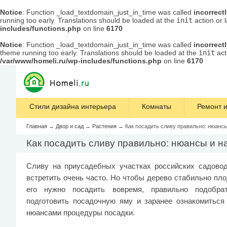
Notice
: Function _load_textdomain_just_in_time was called
incorrect
running too early. Translations should be loaded at the
init
action or 
includes/functions.php
on line
6170
Notice
: Function _load_textdomain_just_in_time was called
incorrect
theme running too early. Translations should be loaded at the
init
act
/var/www/homeli.ru/wp-includes/functions.php
on line
6170
Стили дизайна интерьера
Комнаты
Ремонт и
Главная
→
Двор и сад
→
Растения
→
Как посадить сливу правильно: нюанс
Как посадить сливу правильно: нюансы и н
Сливу на приусадебных участках российских садово
встретить очень часто. Но чтобы дерево стабильно пл
его нужно посадить вовремя, правильно подобра
подготовить посадочную яму и заранее ознакомиться
нюансами процедуры посадки.