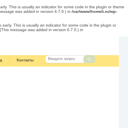
rly. This is usually an indicator for some code in the plugin or theme
message was added in version 6.7.0.) in
/var/www/homeli.ru/wp-
early. This is usually an indicator for some code in the plugin or
 (This message was added in version 6.7.0.) in
д
Контакты