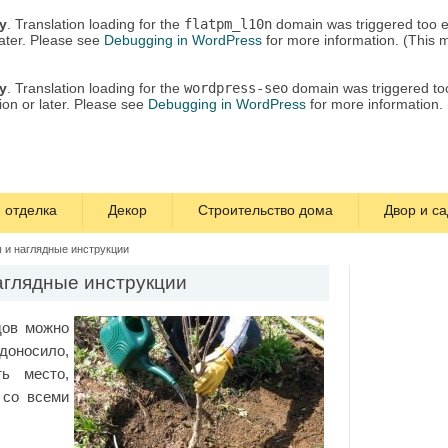
ly
. Translation loading for the
flatpm_l10n
domain was triggered too ea
later. Please see
Debugging in WordPress
for more information. (This 
ly
. Translation loading for the
wordpress-seo
domain was triggered too 
ion or later. Please see
Debugging in WordPress
for more information.
 отделка
Декор
Строительство дома
Двор и са
ы и наглядные инструкции
аглядные инструкции
дов можно
одоносило,
ть место,
 со всеми