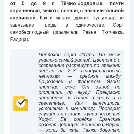
от 5 до 9 г. Тёмно-бордовые, почти
коричневые, мякоть сочная, с незначительной
кислинкой.
Как и многие другие, культивар не
завязывает плоды в одиночестве. Сорт
самобесплодный (опылители Ревна, Тютчевка,
Радица).
Неплохой сорт Ипуть. На моём
участке самый ранний. Цветение и
созревание растянуто по времени
недели на 2–3. Продуктивность
неплохая — средняя между
Бр.розовой и Фатежем. Ягода
плотная, вкус. От южной не
отличишь по вкусу. Прекрасно
цепляется за вишни в крону и в
скелетные. Как выяснилось,
устойчива к монилиозу. Проверил
случайно и нехотя, купив негодный
Хорус. Её соседка Брянская
розовая цепанула монилиоз, Ипуть
— хоть бы хны. Также довольно