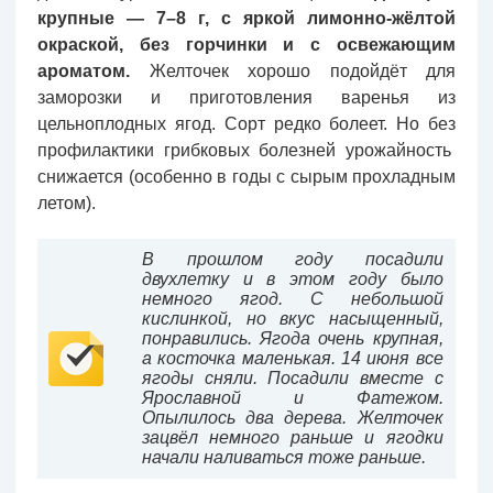
крупные — 7–8 г, с яркой лимонно-жёлтой
окраской, без горчинки и с освежающим
ароматом.
Желточек хорошо подойдёт для
заморозки и приготовления варенья из
цельноплодных ягод. Сорт редко болеет. Но без
профилактики грибковых болезней урожайность
снижается (особенно в годы с сырым прохладным
летом).
В прошлом году посадили
двухлетку и в этом году было
немного ягод. С небольшой
кислинкой, но вкус насыщенный,
понравились. Ягода очень крупная,
а косточка маленькая. 14 июня все
ягоды сняли. Посадили вместе с
Ярославной и Фатежом.
Опылилось два дерева. Желточек
зацвёл немного раньше и ягодки
начали наливаться тоже раньше.