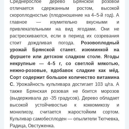
Среднерослое дерево Брянской розовой
отличается сдержанным ростом, высокой
скороплодностью (плодоношение на 4–5-й год). А
главное — изумительно вкусными и
привлекательными на вид ягодами. Они не
растрескиваются, если в период их созревания
стоит дождливая погода.
Розовоплодный
урожай Брянской станет. изюминкой на
фуршете или детском сладком столе. Ягоды
некрупные — 4–5 г, со светлой мякотью,
нежно-розовые, вдобавок сладкие как мёд.
Сорт содержит большое количество витамина
С.
Урожайность культивара достигает 103 ц/га. А
также Брянская розовая не боится морозов
(выдерживала до -35 градусов). Дерево обладает
высокой устойчивостью к коккомикозу и
монилиозу, считается жаростойким сортом.
Культивар самобесплоден — опылители Тютчевка,
Радица, Овстуженка.