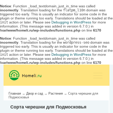
Notice
: Function _load_textdomain_just_in_time was called
incorrectly
. Translation loading for the
flatpm_l10n
domain was
triggered too early. This is usually an indicator for some code in the
plugin or theme running too early. Translations should be loaded at the
init
action or later. Please see
Debugging in WordPress
for more
information. (This message was added in version 6.7.0.) in
/var/www/homeli.ru/wp-includes/functions.php
on line
6170
Notice
: Function _load_textdomain_just_in_time was called
incorrectly
. Translation loading for the
wordpress-seo
domain was
triggered too early. This is usually an indicator for some code in the
plugin or theme running too early. Translations should be loaded at the
init
action or later. Please see
Debugging in WordPress
for more
information. (This message was added in version 6.7.0.) in
/var/www/homeli.ru/wp-includes/functions.php
on line
6170
Главная
→
Двор и сад
→
Растения
→
Сорта черешни для
Подмосковья
Сорта черешни для Подмосковья