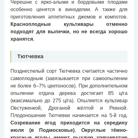
Черешни с ярко-алыми и бордовыми плодами
особенно ценятся в виноделии. А также для
приготовления аппетитных джемов и компотов.
Красноплодные культивары отменно
подходят для выпечки, но не всегда хорошо
хранятся.
Тютчевка
Позднеспелый сорт Тютчевка считается частично
самоплодным (завязывается при самоопылении
не более 6–7% цветоносов). При дополнительном
опылении отдача дерева достигает 85 ц/га
(максимально до 275 ц/га). Опыляется культивар
Овстуженкой, Дроганой жёлтой и Ревной.
Плодоношение Тютчевки начинается на 5-й год.
Созревание ягод приходится на середину
июля (в Подмосковье). Округлые тёмно-
красные ягоды имеют рыхлую хрящеватую