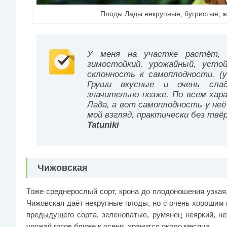
Плоды Лады некрупные, бугристые, 
У меня на участке растёт, 
зимостойкий, урожайный, уст
склонность к самоплодности. (
Груши вкусные и очень слад
значительно позже. По всем хар
Лада, а вот самоплодность у неё
мой взгляд, практически без твё
Tatuniki
Чижовская
Тоже среднерослый сорт, крона до плодоношения узкая,
Чижовская даёт некрупные плоды, но с очень хорошим 
предыдущего сорта, зеленоватые, румянец неяркий, не
урожай готов ближе к осени, хранится около месяца.