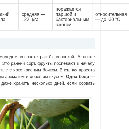
поражается
адкий
средняя —
паршой и
относительная
лла
122 ц/га
бактериальным
— до -30 °C
ожогом
молодом возрасте растёт воронкой. А после
 Это ранний сорт, фрукты поспевают к началу
лтые с ярко-красным бочком. Внешняя красота
ным ароматом и хорошим вкусом.
Одна беда —
даже хранить несколько дней, если сорвать