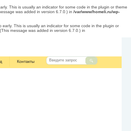
rly. This is usually an indicator for some code in the plugin or theme
message was added in version 6.7.0.) in
/var/www/homeli.ru/wp-
early. This is usually an indicator for some code in the plugin or
 (This message was added in version 6.7.0.) in
д
Контакты