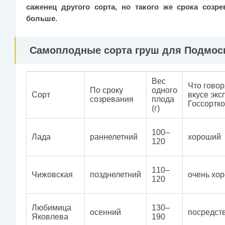
саженец другого сорта, но такого же срока созр
больше.
Самоплодные сорта груш для Подмо
Вес
Что говор
По сроку
одного
Сорт
вкусе экс
созревания
плода
Госсортк
(г)
100–
Лада
раннелетний
хороший
120
110–
Чижовская
позднелетний
очень хо
120
Любимица
130–
осенний
посредст
Яковлева
190