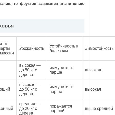
евания, то фруктов завяжется значительно
сковья
ят о
Устойчивость к
перты
Урожайность
Зимостойкость
болезням
омиссии
высокая —
иммунитет к
до 50 кг с
высокая
парше
дерева
высокая —
иммунитет к
роший
до 50 кг с
высокая
парше
дерева
средняя —
поражается
венный
до 20 кг с
выше средней
паршой
дерева