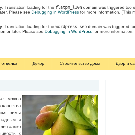
ly
. Translation loading for the
flatpm_l10n
domain was triggered too ea
later. Please see
Debugging in WordPress
for more information. (This 
ly
. Translation loading for the
wordpress-seo
domain was triggered too 
ion or later. Please see
Debugging in WordPress
for more information.
 отделка
Декор
Строительство дома
Двор и са
ье можно
о качества
том: зимы
ладным и
не только
чивость к