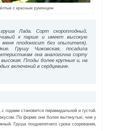
жёлтые с красным румянцем
груша Лада. Сорт скороплодный,
ойчивый к парше и имеет высокую
у меня плодоносит без опылителя).
кие. Грушу Чижовская, посадила
актеристикам она аналогична сорту
 высокая. Плоды более крупные и, на
рдых включений в сердцевине.
 с годами становится пирамидальной и густой.
вкусом. По форме они более вытянутые, чем у
жный. Груша позднелетнего срока созревания,