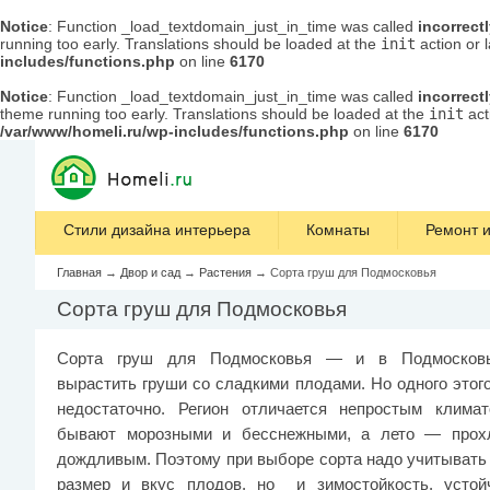
Notice
: Function _load_textdomain_just_in_time was called
incorrect
running too early. Translations should be loaded at the
init
action or 
includes/functions.php
on line
6170
Notice
: Function _load_textdomain_just_in_time was called
incorrect
theme running too early. Translations should be loaded at the
init
act
/var/www/homeli.ru/wp-includes/functions.php
on line
6170
Стили дизайна интерьера
Комнаты
Ремонт и
Главная
→
Двор и сад
→
Растения
→
Сорта груш для Подмосковья
Сорта груш для Подмосковья
Сорта груш для Подмосковья — и в Подмосков
вырастить груши со сладкими плодами. Но одного этог
недостаточно. Регион отличается непростым клима
бывают морозными и бесснежными, а лето — прох
дождливым. Поэтому при выборе сорта надо учитывать 
размер и вкус плодов, но и зимостойкость, устой