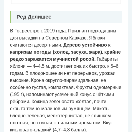
Ред Делишес
В Госреестре с 2019 года. Признан подходящим
для высадки на Северном Кавказе. Яблоки
считаются десертными.
Дерево устойчиво к
капризам погоды (холод, засуха, жара), крайне
редко заражается мучнистой росой.
Габариты
яблони — 4–4,5 м, достигает она их быстро, к 5–6
годам. В плодоношении нет перерывов, урожаи
высокие. Крона округло-пирамидальная, не
особенно густая, компактная. Фрукты одномерные
(195 г), напоминают усечённый конус с чёткими
рёбрами. Кожица зеленовато-жёлтая, почти
скрыта тёмно-малиновым румянцем. Мякоть
бледно-зелёная, мелкозернистая, не слишком
плотная, но сочная, с сильным ароматом. Вкус
кисловато-сладкий (4,7–4,8 балла).