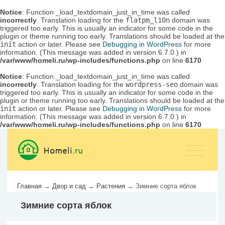
Notice
: Function _load_textdomain_just_in_time was called
incorrectly
. Translation loading for the
flatpm_l10n
domain was
triggered too early. This is usually an indicator for some code in the
plugin or theme running too early. Translations should be loaded at the
init
action or later. Please see
Debugging in WordPress
for more
information. (This message was added in version 6.7.0.) in
/var/www/homeli.ru/wp-includes/functions.php
on line
6170
Notice
: Function _load_textdomain_just_in_time was called
incorrectly
. Translation loading for the
wordpress-seo
domain was
triggered too early. This is usually an indicator for some code in the
plugin or theme running too early. Translations should be loaded at the
init
action or later. Please see
Debugging in WordPress
for more
information. (This message was added in version 6.7.0.) in
/var/www/homeli.ru/wp-includes/functions.php
on line
6170
Главная
→
Двор и сад
→
Растения
→
Зимние сорта яблок
Зимние сорта яблок