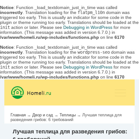
Notice
: Function _load_textdomain_just_in_time was called
incorrectly
. Translation loading for the
flatpm_l10n
domain was
triggered too early. This is usually an indicator for some code in the
plugin or theme running too early. Translations should be loaded at the
init
action or later. Please see
Debugging in WordPress
for more
information. (This message was added in version 6.7.0.) in
/var/www/homeli.ru/wp-includes/functions.php
on line
6170
Notice
: Function _load_textdomain_just_in_time was called
incorrectly
. Translation loading for the
wordpress-seo
domain was
triggered too early. This is usually an indicator for some code in the
plugin or theme running too early. Translations should be loaded at the
init
action or later. Please see
Debugging in WordPress
for more
information. (This message was added in version 6.7.0.) in
/var/www/homeli.ru/wp-includes/functions.php
on line
6170
Главная
→
Двор и сад
→
Теплицы
→
Лучшая теплица для
разведения грибов: 6 требований
Лучшая теплица для разведения грибов: