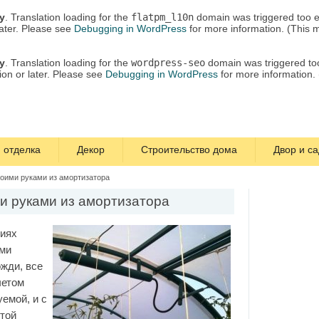
ly
. Translation loading for the
flatpm_l10n
domain was triggered too ea
later. Please see
Debugging in WordPress
for more information. (This 
ly
. Translation loading for the
wordpress-seo
domain was triggered too 
ion or later. Please see
Debugging in WordPress
for more information.
 отделка
Декор
Строительство дома
Двор и са
воими руками из амортизатора
ми руками из амортизатора
виях
ими
ожди, все
четом
емой, и с
этой