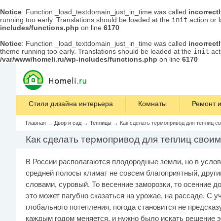
Notice
: Function _load_textdomain_just_in_time was called
incorrect
running too early. Translations should be loaded at the
init
action or 
includes/functions.php
on line
6170
Notice
: Function _load_textdomain_just_in_time was called
incorrect
theme running too early. Translations should be loaded at the
init
act
/var/www/homeli.ru/wp-includes/functions.php
on line
6170
Стили дизайна интерьера
Комнаты
Ремонт и
Главная
→
Двор и сад
→
Теплицы
→
Как сделать термопривод для теплиц с
Как сделать термопривод для теплиц свои
В России располагаются плодородные земли, но в усло
средней полосы климат не совсем благоприятный, друг
словами, суровый. То весенние заморозки, то осенние д
это может пагубно сказаться на урожае, на рассаде. С у
глобального потепления, погода становится не предсказу
каждым годом меняется, и нужно было искать решение 