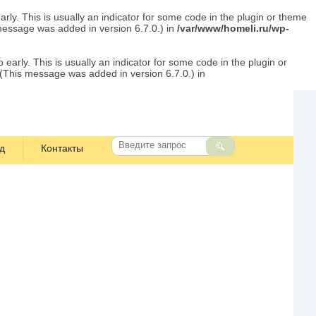
rly. This is usually an indicator for some code in the plugin or theme
message was added in version 6.7.0.) in
/var/www/homeli.ru/wp-
early. This is usually an indicator for some code in the plugin or
 (This message was added in version 6.7.0.) in
д
Контакты