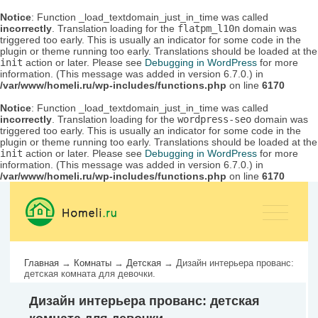
Notice
: Function _load_textdomain_just_in_time was called
incorrectly
. Translation loading for the
flatpm_l10n
domain was
triggered too early. This is usually an indicator for some code in the
plugin or theme running too early. Translations should be loaded at the
init
action or later. Please see
Debugging in WordPress
for more
information. (This message was added in version 6.7.0.) in
/var/www/homeli.ru/wp-includes/functions.php
on line
6170
Notice
: Function _load_textdomain_just_in_time was called
incorrectly
. Translation loading for the
wordpress-seo
domain was
triggered too early. This is usually an indicator for some code in the
plugin or theme running too early. Translations should be loaded at the
init
action or later. Please see
Debugging in WordPress
for more
information. (This message was added in version 6.7.0.) in
/var/www/homeli.ru/wp-includes/functions.php
on line
6170
Главная
→
Комнаты
→
Детская
→
Дизайн интерьера прованс:
детская комната для девочки.
Дизайн интерьера прованс: детская