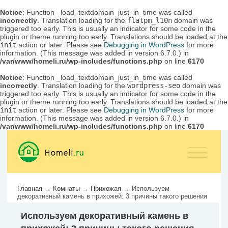
Notice
: Function _load_textdomain_just_in_time was called
incorrectly
. Translation loading for the
flatpm_l10n
domain was
triggered too early. This is usually an indicator for some code in the
plugin or theme running too early. Translations should be loaded at the
init
action or later. Please see
Debugging in WordPress
for more
information. (This message was added in version 6.7.0.) in
/var/www/homeli.ru/wp-includes/functions.php
on line
6170
Notice
: Function _load_textdomain_just_in_time was called
incorrectly
. Translation loading for the
wordpress-seo
domain was
triggered too early. This is usually an indicator for some code in the
plugin or theme running too early. Translations should be loaded at the
init
action or later. Please see
Debugging in WordPress
for more
information. (This message was added in version 6.7.0.) in
/var/www/homeli.ru/wp-includes/functions.php
on line
6170
Главная
→
Комнаты
→
Прихожая
→
Используем
декоративный камень в прихожей: 3 причины такого решения
Используем декоративный камень в