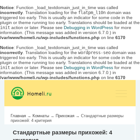
Notice
: Function _load_textdomain_just_in_time was called
incorrectly
. Translation loading for the
flatpm_l10n
domain was
triggered too early. This is usually an indicator for some code in the
plugin or theme running too early. Translations should be loaded at the
init
action or later. Please see
Debugging in WordPress
for more
information. (This message was added in version 6.7.0.) in
/var/www/homeli.ru/wp-includes/functions.php
on line
6170
Notice
: Function _load_textdomain_just_in_time was called
incorrectly
. Translation loading for the
wordpress-seo
domain was
triggered too early. This is usually an indicator for some code in the
plugin or theme running too early. Translations should be loaded at the
init
action or later. Please see
Debugging in WordPress
for more
information. (This message was added in version 6.7.0.) in
/var/www/homeli.ru/wp-includes/functions.php
on line
6170
Главная
→
Комнаты
→
Прихожая
→
Стандартные размеры
прихожей: 4 критерия
Стандартные размеры прихожей: 4