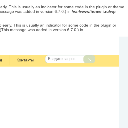
rly. This is usually an indicator for some code in the plugin or theme
message was added in version 6.7.0.) in
/var/www/homeli.ru/wp-
early. This is usually an indicator for some code in the plugin or
 (This message was added in version 6.7.0.) in
д
Контакты