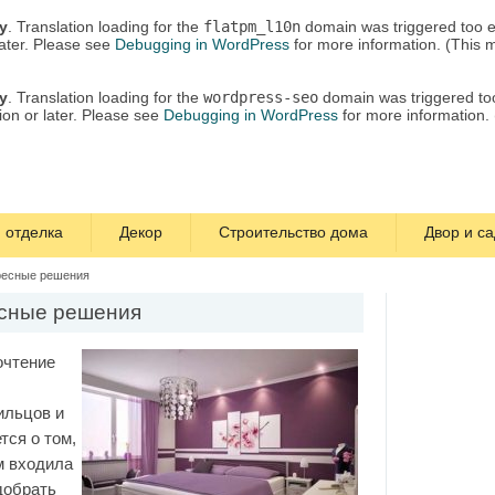
ly
. Translation loading for the
flatpm_l10n
domain was triggered too ea
later. Please see
Debugging in WordPress
for more information. (This 
ly
. Translation loading for the
wordpress-seo
domain was triggered too 
ion or later. Please see
Debugging in WordPress
for more information.
 отделка
Декор
Строительство дома
Двор и са
ресные решения
есные решения
очтение
ильцов и
тся о том,
м входила
добрать