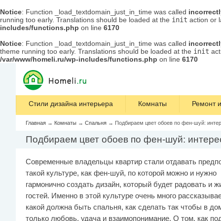
Notice
: Function _load_textdomain_just_in_time was called
incorrect
running too early. Translations should be loaded at the
init
action or 
includes/functions.php
on line
6170
Notice
: Function _load_textdomain_just_in_time was called
incorrect
theme running too early. Translations should be loaded at the
init
act
/var/www/homeli.ru/wp-includes/functions.php
on line
6170
Стили дизайна интерьера
Комнаты
Ремонт и
Главная
→
Комнаты
→
Спальня
→
Подбираем цвет обоев по фен-шуй: инте
Подбираем цвет обоев по фен-шуй: интер
Современные владельцы квартир стали отдавать предп
такой культуре, как фен-шуй, по которой можно и нужно
гармонично создать дизайн, который будет радовать и ж
гостей. Именно в этой культуре очень много рассказывае
какой должна быть спальня, как сделать так чтобы в до
только любовь, удача и взаимопонимание. О том, как по