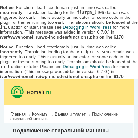
Notice
: Function _load_textdomain_just_in_time was called
incorrectly
. Translation loading for the
flatpm_l10n
domain was
triggered too early. This is usually an indicator for some code in the
plugin or theme running too early. Translations should be loaded at the
init
action or later. Please see
Debugging in WordPress
for more
information. (This message was added in version 6.7.0.) in
/var/www/homeli.ru/wp-includes/functions.php
on line
6170
Notice
: Function _load_textdomain_just_in_time was called
incorrectly
. Translation loading for the
wordpress-seo
domain was
triggered too early. This is usually an indicator for some code in the
plugin or theme running too early. Translations should be loaded at the
init
action or later. Please see
Debugging in WordPress
for more
information. (This message was added in version 6.7.0.) in
/var/www/homeli.ru/wp-includes/functions.php
on line
6170
Главная
→
Комнаты
→
Ванная и туалет
→
Подключение
стиральной машины
Подключение стиральной машины