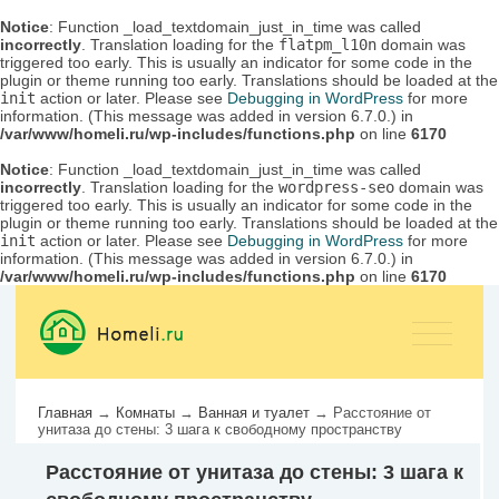
Notice
: Function _load_textdomain_just_in_time was called
incorrectly
. Translation loading for the
flatpm_l10n
domain was
triggered too early. This is usually an indicator for some code in the
plugin or theme running too early. Translations should be loaded at the
init
action or later. Please see
Debugging in WordPress
for more
information. (This message was added in version 6.7.0.) in
/var/www/homeli.ru/wp-includes/functions.php
on line
6170
Notice
: Function _load_textdomain_just_in_time was called
incorrectly
. Translation loading for the
wordpress-seo
domain was
triggered too early. This is usually an indicator for some code in the
plugin or theme running too early. Translations should be loaded at the
init
action or later. Please see
Debugging in WordPress
for more
information. (This message was added in version 6.7.0.) in
/var/www/homeli.ru/wp-includes/functions.php
on line
6170
Главная
→
Комнаты
→
Ванная и туалет
→
Расстояние от
унитаза до стены: 3 шага к свободному пространству
Расстояние от унитаза до стены: 3 шага к