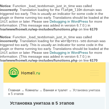
Notice
: Function _load_textdomain_just_in_time was called
incorrectly
. Translation loading for the
flatpm_l10n
domain was
triggered too early. This is usually an indicator for some code in the
plugin or theme running too early. Translations should be loaded at the
init
action or later. Please see
Debugging in WordPress
for more
information. (This message was added in version 6.7.0.) in
/var/www/homeli.ru/wp-includes/functions.php
on line
6170
Notice
: Function _load_textdomain_just_in_time was called
incorrectly
. Translation loading for the
wordpress-seo
domain was
triggered too early. This is usually an indicator for some code in the
plugin or theme running too early. Translations should be loaded at the
init
action or later. Please see
Debugging in WordPress
for more
information. (This message was added in version 6.7.0.) in
/var/www/homeli.ru/wp-includes/functions.php
on line
6170
Главная
→
Комнаты
→
Ванная и туалет
→
Установка унитаза
в 5 этапов
Установка унитаза в 5 этапов