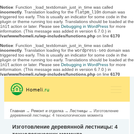
Notice
: Function _load_textdomain_just_in_time was called
incorrectly
. Translation loading for the
flatpm_l10n
domain was
triggered too early. This is usually an indicator for some code in the
plugin or theme running too early. Translations should be loaded at the
init
action or later. Please see
Debugging in WordPress
for more
information. (This message was added in version 6.7.0.) in
/var/www/homeli.ru/wp-includes/functions.php
on line
6170
Notice
: Function _load_textdomain_just_in_time was called
incorrectly
. Translation loading for the
wordpress-seo
domain was
triggered too early. This is usually an indicator for some code in the
plugin or theme running too early. Translations should be loaded at the
init
action or later. Please see
Debugging in WordPress
for more
information. (This message was added in version 6.7.0.) in
/var/www/homeli.ru/wp-includes/functions.php
on line
6170
Главная
→
Ремонт и отделка
→
Лестницы
→
Изготовление
деревянной лестницы: 4 технологических момента
Изготовление деревянной лестницы: 4