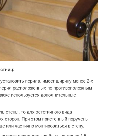
стниц:
 установить перила, имеет ширину менее 2-х
х перил расположенных по противоположным
также используется дополнительные
ь стены, то для эстетичного вида
ух сторон. При этом пристенный поручень
це или частично монтироваться в стену.
о высота перил должна быть не менее 1,5