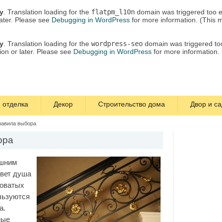
ly
. Translation loading for the
flatpm_l10n
domain was triggered too ea
later. Please see
Debugging in WordPress
for more information. (This 
ly
. Translation loading for the
wordpress-seo
domain was triggered too 
ion or later. Please see
Debugging in WordPress
for more information.
 отделка
Декор
Строительство дома
Двор и са
равила выбора
ора
ешним
ивет душа
ловатых
ользуются
а.
ные