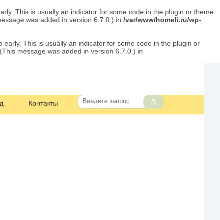
rly. This is usually an indicator for some code in the plugin or theme
message was added in version 6.7.0.) in
/var/www/homeli.ru/wp-
early. This is usually an indicator for some code in the plugin or
 (This message was added in version 6.7.0.) in
д
Контакты