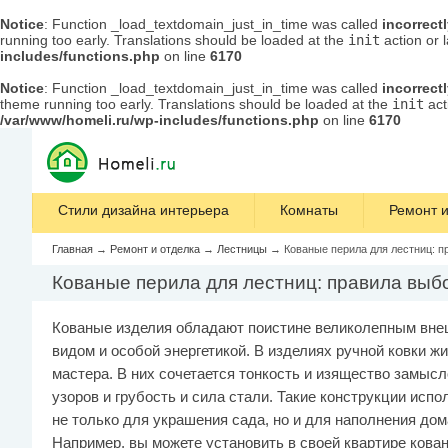
Notice
: Function _load_textdomain_just_in_time was called
incorrect
running too early. Translations should be loaded at the
init
action or 
includes/functions.php
on line
6170
Notice
: Function _load_textdomain_just_in_time was called
incorrect
theme running too early. Translations should be loaded at the
init
act
/var/www/homeli.ru/wp-includes/functions.php
on line
6170
Стили дизайна интерьера
Комнаты
Ремонт и
Главная
→
Ремонт и отделка
→
Лестницы
→
Кованые перила для лестниц: п
Кованые перила для лестниц: правила выб
Кованые изделия обладают поистине великолепным вн
видом и особой энергетикой. В изделиях ручной ковки ж
мастера. В них сочетается тонкость и изящество замыс
узоров и грубость и сила стали. Такие конструкции исп
не только для украшения сада, но и для наполнения дом
Например, вы можете установить в своей квартире кова