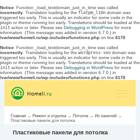
Notice
: Function _load_textdomain_just_in_time was called
incorrectly
. Translation loading for the
flatpm_l10n
domain was
triggered too early. This is usually an indicator for some code in the
plugin or theme running too early. Translations should be loaded at the
init
action or later. Please see
Debugging in WordPress
for more
information. (This message was added in version 6.7.0.) in
/var/www/homeli.ru/wp-includes/functions.php
on line
6170
Notice
: Function _load_textdomain_just_in_time was called
incorrectly
. Translation loading for the
wordpress-seo
domain was
triggered too early. This is usually an indicator for some code in the
plugin or theme running too early. Translations should be loaded at the
init
action or later. Please see
Debugging in WordPress
for more
information. (This message was added in version 6.7.0.) in
/var/www/homeli.ru/wp-includes/functions.php
on line
6170
Главная
→
Ремонт и отделка
→
Потолок
→
Из панелей
→
Пластиковые панели для потолка
Пластиковые панели для потолка