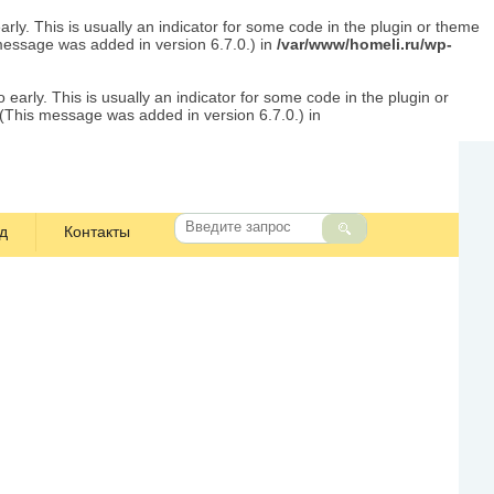
rly. This is usually an indicator for some code in the plugin or theme
message was added in version 6.7.0.) in
/var/www/homeli.ru/wp-
early. This is usually an indicator for some code in the plugin or
 (This message was added in version 6.7.0.) in
д
Контакты