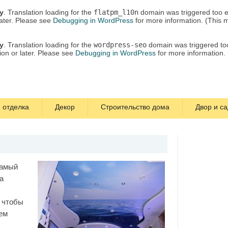
ly
. Translation loading for the
flatpm_l10n
domain was triggered too ea
later. Please see
Debugging in WordPress
for more information. (This 
ly
. Translation loading for the
wordpress-seo
domain was triggered too 
ion or later. Please see
Debugging in WordPress
for more information.
 отделка
Декор
Строительство дома
Двор и са
самый
а
А чтобы
ем