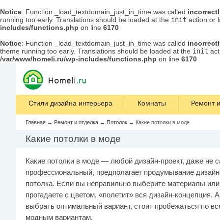
Notice
: Function _load_textdomain_just_in_time was called
incorrect
running too early. Translations should be loaded at the
init
action or 
includes/functions.php
on line
6170
Notice
: Function _load_textdomain_just_in_time was called
incorrect
theme running too early. Translations should be loaded at the
init
act
/var/www/homeli.ru/wp-includes/functions.php
on line
6170
Стили дизайна интерьера
Комнаты
Ремонт и
Главная
→
Ремонт и отделка
→
Потолок
→
Какие потолки в моде
Какие потолки в моде
Какие потолки в моде — любой дизайн-проект, даже не 
профессиональный, предполагает продумывание дизайн
потолка. Если вы неправильно выберите материалы или
прогадаете с цветом, «полетит» вся дизайн-концепция. 
выбрать оптимальный вариант, стоит пробежаться по вс
модным вариантам.