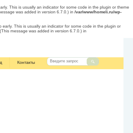
rly. This is usually an indicator for some code in the plugin or theme
message was added in version 6.7.0.) in
/var/www/homeli.ru/wp-
early. This is usually an indicator for some code in the plugin or
 (This message was added in version 6.7.0.) in
д
Контакты