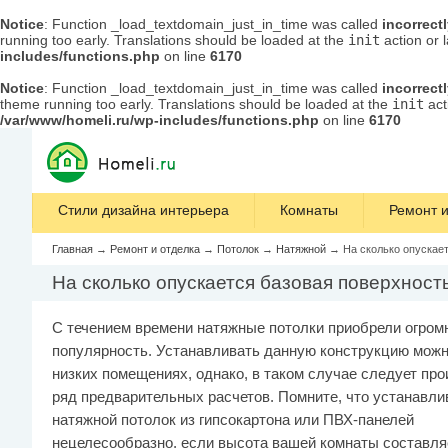
Notice
: Function _load_textdomain_just_in_time was called
incorrect
running too early. Translations should be loaded at the
init
action or 
includes/functions.php
on line
6170
Notice
: Function _load_textdomain_just_in_time was called
incorrect
theme running too early. Translations should be loaded at the
init
act
/var/www/homeli.ru/wp-includes/functions.php
on line
6170
Стили дизайна интерьера
Комнаты
Ремонт и
Главная
→
Ремонт и отделка
→
Потолок
→
Натяжной
→
На сколько опускае
На сколько опускается базовая поверхност
С течением времени натяжные потолки приобрели огром
популярность. Устанавливать данную конструкцию можн
низких помещениях, однако, в таком случае следует про
ряд предварительных расчетов. Помните, что устанавли
натяжной потолок из гипсокартона или ПВХ-панелей
нецелесообразно, если высота вашей комнаты составля