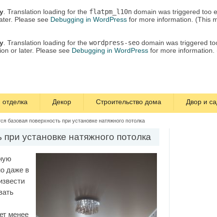
ly
. Translation loading for the
flatpm_l10n
domain was triggered too ea
later. Please see
Debugging in WordPress
for more information. (This 
ly
. Translation loading for the
wordpress-seo
domain was triggered too 
ion or later. Please see
Debugging in WordPress
for more information.
 отделка
Декор
Строительство дома
Двор и са
тся базовая поверхность при установке натяжного потолка
ь при установке натяжного потолка
ную
о даже в
извести
вать
ет менее