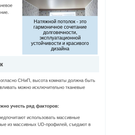
аневое
ние.
Натяжной потолок - это
гармоничное сочетание
долговечности,
эксплуатационной
устойчивости и красивого
дизайна
к
Согласно СНиП, высота комнаты должна быть
навливать можно исключительно тканевые
ужно учесть ряд факторов:
редпочитают использовать массивные
нные из массивных UD-профилей, съедают в