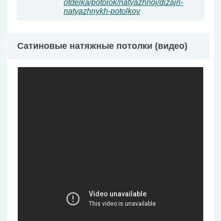
otdelka/potolok/natyazhnoj/dizajn-
natyazhnykh-potolkov
Сатиновые натяжные потолки (видео)