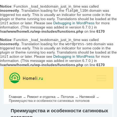
Notice
: Function _load_textdomain_just_in_time was called
incorrectly
. Translation loading for the
flatpm_l10n
domain was
triggered too early. This is usually an indicator for some code in the
plugin or theme running too early. Translations should be loaded at the
init
action or later. Please see
Debugging in WordPress
for more
information. (This message was added in version 6.7.0.) in
/var/www/homeli.ru/wp-includes/functions.php
on line
6170
Notice
: Function _load_textdomain_just_in_time was called
incorrectly
. Translation loading for the
wordpress-seo
domain was
triggered too early. This is usually an indicator for some code in the
plugin or theme running too early. Translations should be loaded at the
init
action or later. Please see
Debugging in WordPress
for more
information. (This message was added in version 6.7.0.) in
/var/www/homeli.ru/wp-includes/functions.php
on line
6170
Главная
→
Ремонт и отделка
→
Потолок
→
Натяжной
→
Преимущества и особенности сатиновых потолков
Преимущества и особенности сатиновых